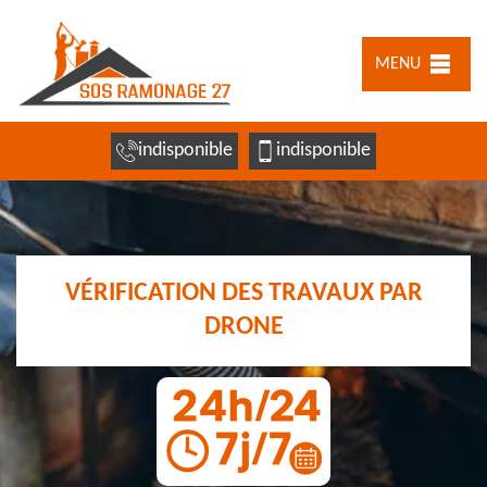
MENU
indisponible
indisponible
VÉRIFICATION DES TRAVAUX PAR
DRONE