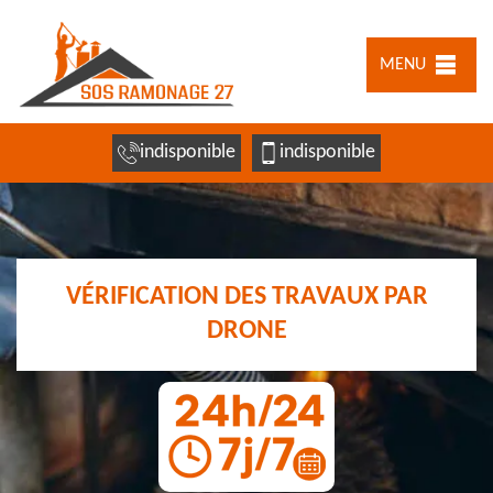
MENU
indisponible
indisponible
VÉRIFICATION DES TRAVAUX PAR
DRONE