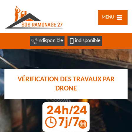
MENU
indisponible
indisponible
VÉRIFICATION DES TRAVAUX PAR
DRONE