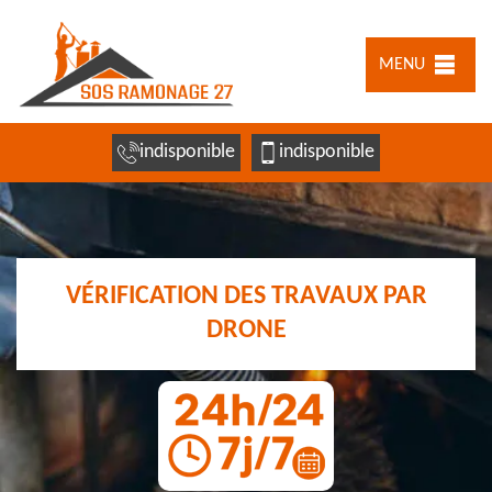
MENU
indisponible
indisponible
VÉRIFICATION DES TRAVAUX PAR
DRONE