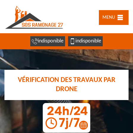
MENU
indisponible
indisponible
VÉRIFICATION DES TRAVAUX PAR
DRONE