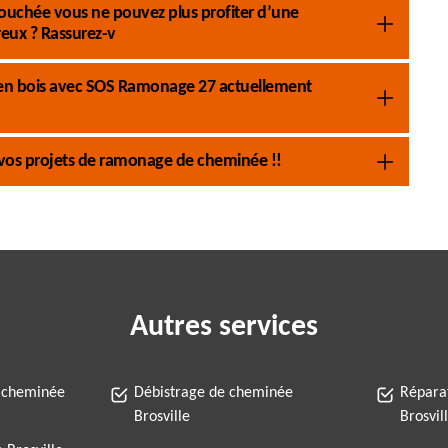
ouchée vous ne pouvez plus profiter d’une
eux ? Rassurez-v
 en bois avec SOS Ramonage 27 actuellement
vos projets de ramonage de cheminée !!
Autres services
 cheminée
Débistrage de cheminée
Répara
Brosville
Brosvil