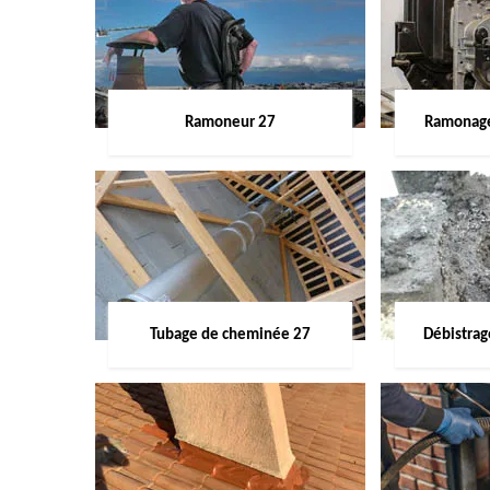
Ramoneur 27
Ramonage
Tubage de cheminée 27
Débistra