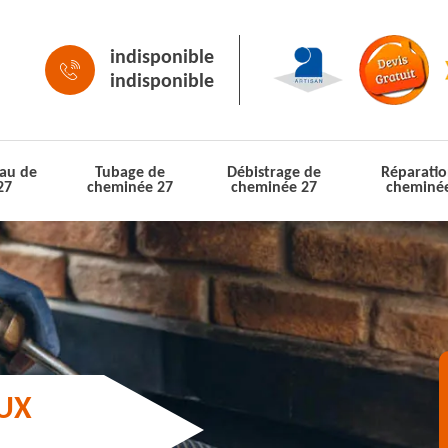
indisponible
indisponible
au de
Tubage de
Débistrage de
Réparatio
27
cheminée 27
cheminée 27
cheminé
AUX