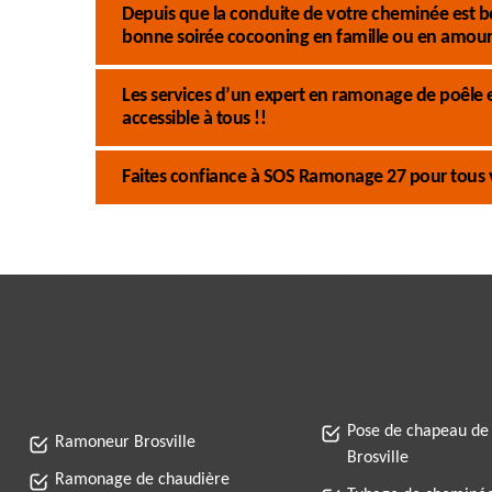
Depuis que la conduite de votre cheminée est b
bonne soirée cocooning en famille ou en amour
Les services d’un expert en ramonage de poêle
accessible à tous !!
Faites confiance à SOS Ramonage 27 pour tous 
Pose de chapeau de
Ramoneur Brosville
Brosville
Ramonage de chaudière