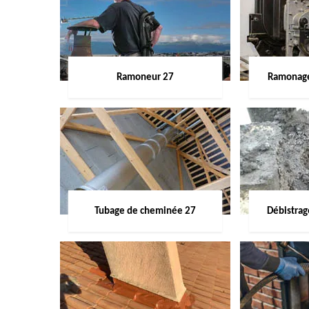
Ramoneur 27
Ramonage
Tubage de cheminée 27
Débistra