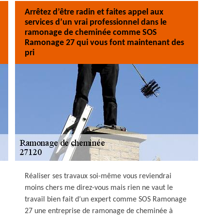
Arrêtez d’être radin et faites appel aux
services d’un vrai professionnel dans le
ramonage de cheminée comme SOS
Ramonage 27 qui vous font maintenant des
pri
Réaliser ses travaux soi-même vous reviendrai
moins chers me direz-vous mais rien ne vaut le
travail bien fait d’un expert comme SOS Ramonage
27 une entreprise de ramonage de cheminée à