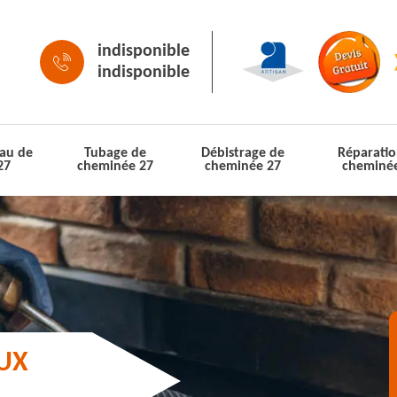
indisponible
indisponible
au de
Tubage de
Débistrage de
Réparatio
27
cheminée 27
cheminée 27
cheminé
AUX