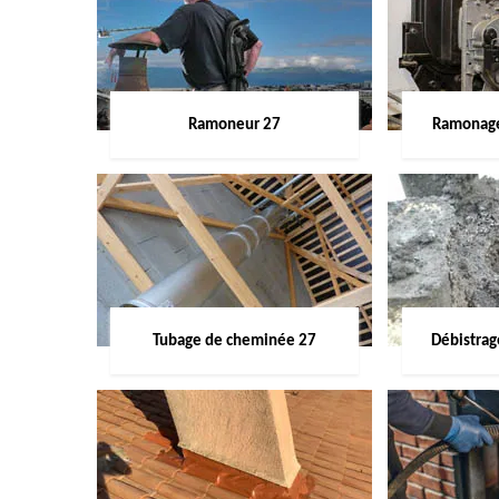
Ramoneur 27
Ramonage
Tubage de cheminée 27
Débistra