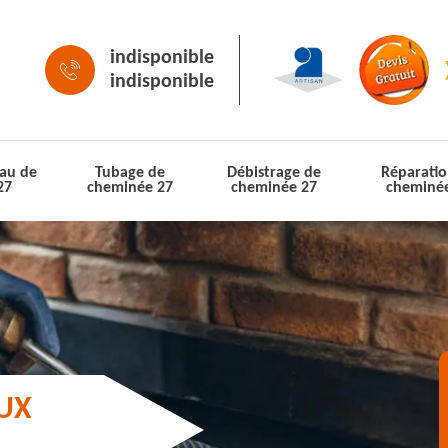
indisponible
indisponible
au de
Tubage de
Débistrage de
Réparatio
27
cheminée 27
cheminée 27
cheminé
AUX