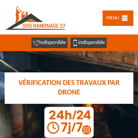
MENU
indisponible
indisponible
VÉRIFICATION DES TRAVAUX PAR
DRONE