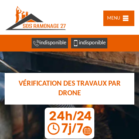
MENU
indisponible
indisponible
VÉRIFICATION DES TRAVAUX PAR
DRONE