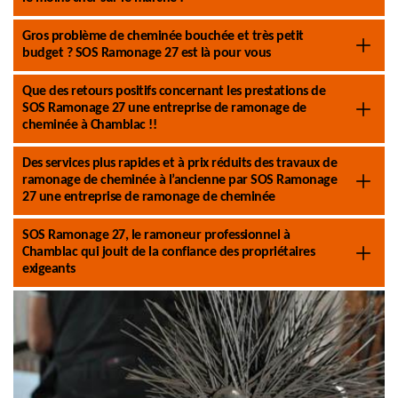
Gros problème de cheminée bouchée et très petit
budget ? SOS Ramonage 27 est là pour vous
Que des retours positifs concernant les prestations de
SOS Ramonage 27 une entreprise de ramonage de
cheminée à Chamblac !!
Des services plus rapides et à prix réduits des travaux de
ramonage de cheminée à l’ancienne par SOS Ramonage
27 une entreprise de ramonage de cheminée
SOS Ramonage 27, le ramoneur professionnel à
Chamblac qui jouit de la confiance des propriétaires
exigeants