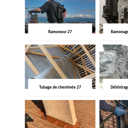
Ramoneur 27
Ramonage
Tubage de cheminée 27
Débistra