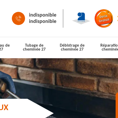
indisponible
indisponible
au de
Tubage de
Débistrage de
Réparatio
27
cheminée 27
cheminée 27
cheminé
AUX