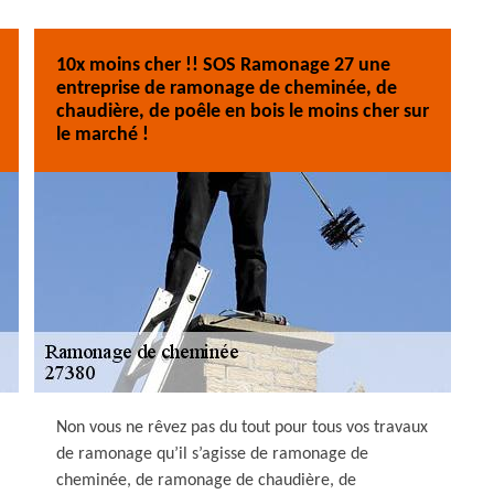
10x moins cher !! SOS Ramonage 27 une
entreprise de ramonage de cheminée, de
chaudière, de poêle en bois le moins cher sur
le marché !
Non vous ne rêvez pas du tout pour tous vos travaux
de ramonage qu’il s’agisse de ramonage de
cheminée, de ramonage de chaudière, de