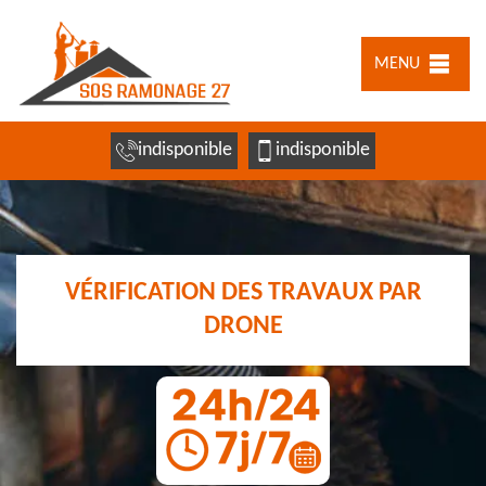
MENU
indisponible
indisponible
VÉRIFICATION DES TRAVAUX PAR
DRONE