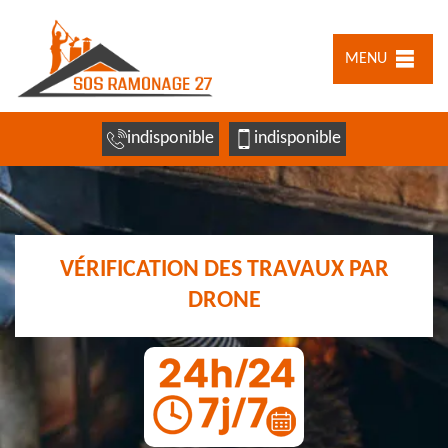
MENU
indisponible
indisponible
VÉRIFICATION DES TRAVAUX PAR
DRONE