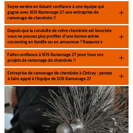
Soyez sereins en faisant confiance à une équipe qui
gagne avec SOS Ramonage 27 une entreprise de
ramonage de cheminée !!
Depuis que la conduite de votre cheminée est bouchée
vous ne pouvez plus profiter d’une bonne soirée
cocooning en famille ou en amoureux ? Rassurez-v
Faites confiance à SOS Ramonage 27 pour tous vos
projets de ramonage de cheminée !!
Entreprise de ramonage de cheminée à Cintray : pensez
à faire appel à l’équipe de SOS Ramonage 27