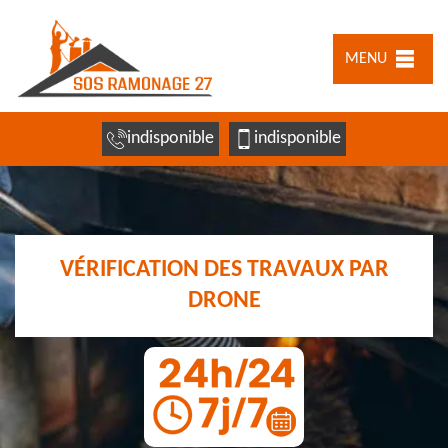
MENU
indisponible
indisponible
VÉRIFICATION DES TRAVAUX PAR
DRONE