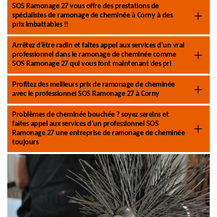
SOS Ramonage 27 vous offre des prestations de
spécialistes de ramonage de cheminée à Corny à des
prix imbattables !!
Arrêtez d’être radin et faites appel aux services d’un vrai
professionnel dans le ramonage de cheminée comme
SOS Ramonage 27 qui vous font maintenant des pri
Profitez des meilleurs prix de ramonage de cheminée
avec le professionnel SOS Ramonage 27 à Corny
Problèmes de cheminée bouchée ? soyez sereins et
faites appel aux services d’un professionnel SOS
Ramonage 27 une entreprise de ramonage de cheminée
toujours