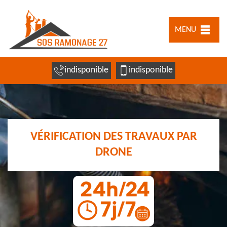
MENU
indisponible
indisponible
VÉRIFICATION DES TRAVAUX PAR
DRONE