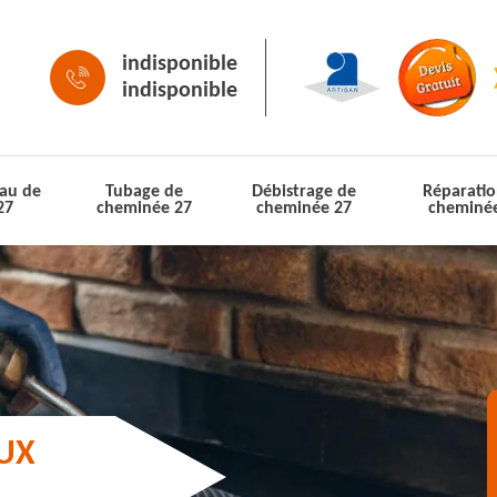
indisponible
indisponible
au de
Tubage de
Débistrage de
Réparatio
27
cheminée 27
cheminée 27
cheminé
AUX