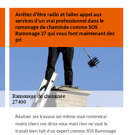
Arrêtez d’être radin et faites appel aux
services d’un vrai professionnel dans le
ramonage de cheminée comme SOS
Ramonage 27 qui vous font maintenant des
pri
Réaliser ses travaux soi-même vous reviendrai
moins chers me direz-vous mais rien ne vaut le
travail bien fait d’un expert comme SOS Ramonage