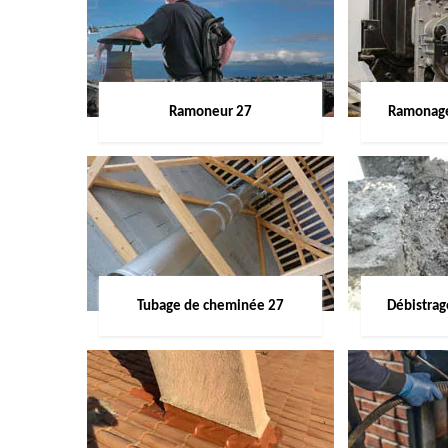
Ramoneur 27
Ramonage
Tubage de cheminée 27
Débistra