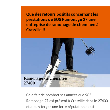
Que des retours positifs concernant les
prestations de SOS Ramonage 27 une
entreprise de ramonage de cheminée à
Crasville !!
Cela fait de nombreuses années que SOS
Ramonage 27 est présent à Crasville dans le 27400
et a pu y forger une forte réputation et est