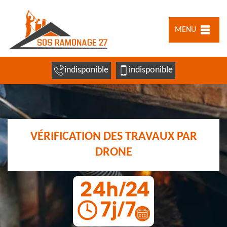
MENU
indisponible
indisponible
VÉRIFICATION DES TRAVAUX PAR
DRONE