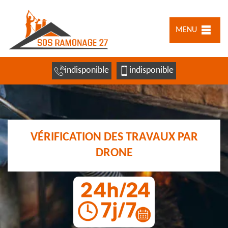
MENU
indisponible
indisponible
VÉRIFICATION DES TRAVAUX PAR
DRONE