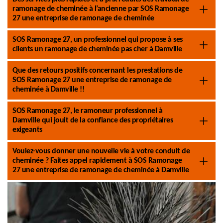
ramonage de cheminée à l’ancienne par SOS Ramonage
27 une entreprise de ramonage de cheminée
SOS Ramonage 27, un professionnel qui propose à ses
clients un ramonage de cheminée pas cher à Damville
Que des retours positifs concernant les prestations de
SOS Ramonage 27 une entreprise de ramonage de
cheminée à Damville !!
SOS Ramonage 27, le ramoneur professionnel à
Damville qui jouit de la confiance des propriétaires
exigeants
Voulez-vous donner une nouvelle vie à votre conduit de
cheminée ? Faites appel rapidement à SOS Ramonage
27 une entreprise de ramonage de cheminée à Damville