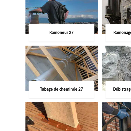
Ramoneur 27
Ramonage
Tubage de cheminée 27
Débistra