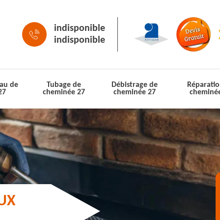
indisponible
indisponible
au de
Tubage de
Débistrage de
Réparatio
27
cheminée 27
cheminée 27
cheminé
AUX