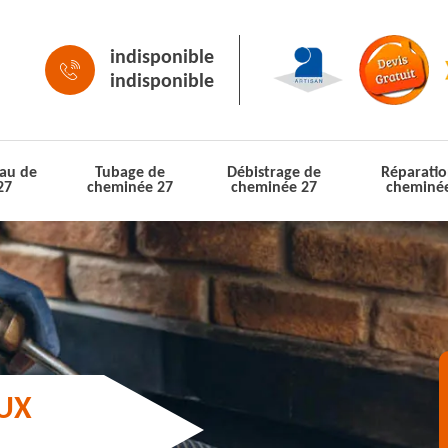
indisponible
indisponible
au de
Tubage de
Débistrage de
Réparatio
27
cheminée 27
cheminée 27
cheminé
AUX