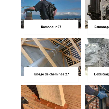
Ramoneur 27
Ramonage
Tubage de cheminée 27
Débistra