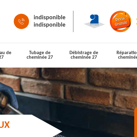
indisponible
indisponible
au de
Tubage de
Débistrage de
Réparatio
27
cheminée 27
cheminée 27
cheminé
AUX