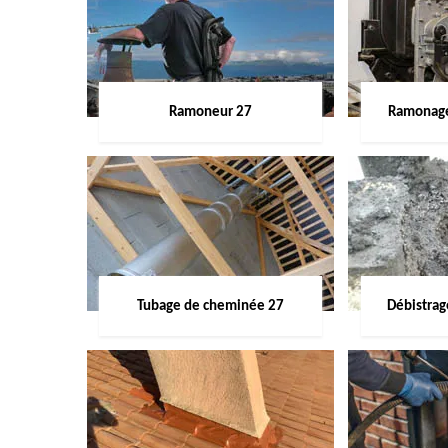
Ramoneur 27
Ramonage
Tubage de cheminée 27
Débistra