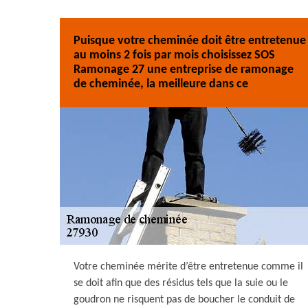
Puisque votre cheminée doit être entretenue
au moins 2 fois par mois choisissez SOS
Ramonage 27 une entreprise de ramonage
de cheminée, la meilleure dans ce
Votre cheminée mérite d’être entretenue comme il
se doit afin que des résidus tels que la suie ou le
goudron ne risquent pas de boucher le conduit de