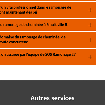
s d’un vrai professionnel dans le ramonage de
nt maintenant des pri
 ramonage de cheminée à Emalleville !!!
 le domaine du ramonage de cheminée, de
 toute concurrenc
tion assurée par l’équipe de SOS Ramonage 27
Autres services