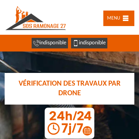
MENU
indisponible
indisponible
VÉRIFICATION DES TRAVAUX PAR
DRONE