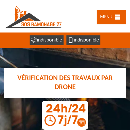
MENU
indisponible
indisponible
VÉRIFICATION DES TRAVAUX PAR
DRONE