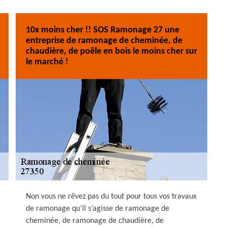
10x moins cher !! SOS Ramonage 27 une
entreprise de ramonage de cheminée, de
chaudière, de poêle en bois le moins cher sur
le marché !
Non vous ne rêvez pas du tout pour tous vos travaux
de ramonage qu’il s’agisse de ramonage de
cheminée, de ramonage de chaudière, de