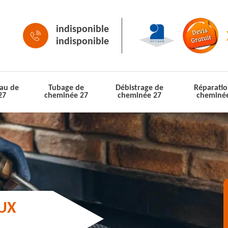
indisponible
indisponible
au de
Tubage de
Débistrage de
Réparatio
27
cheminée 27
cheminée 27
cheminé
AUX