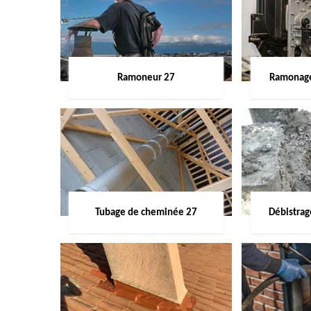
Ramoneur 27
Ramonage
Tubage de cheminée 27
Débistra