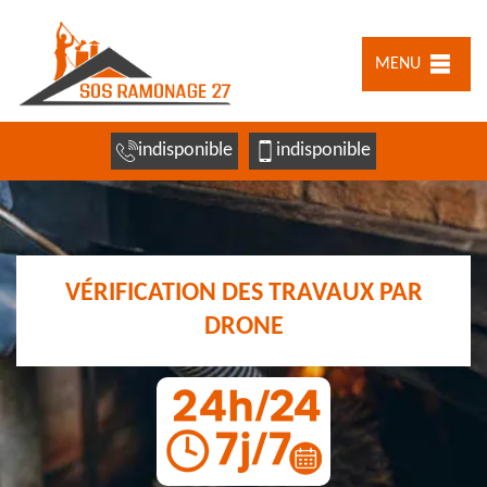
MENU
indisponible
indisponible
VÉRIFICATION DES TRAVAUX PAR
DRONE