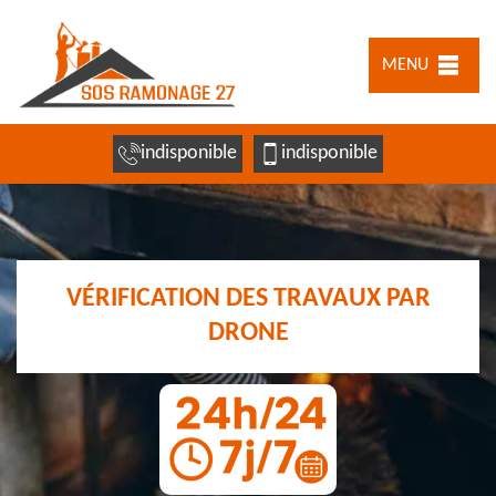
MENU
indisponible
indisponible
VÉRIFICATION DES TRAVAUX PAR
DRONE