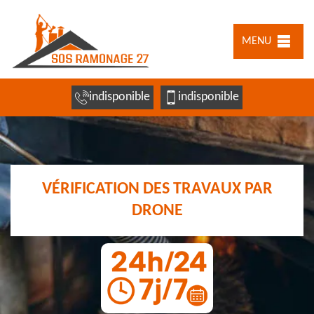
MENU
indisponible
indisponible
VÉRIFICATION DES TRAVAUX PAR
DRONE