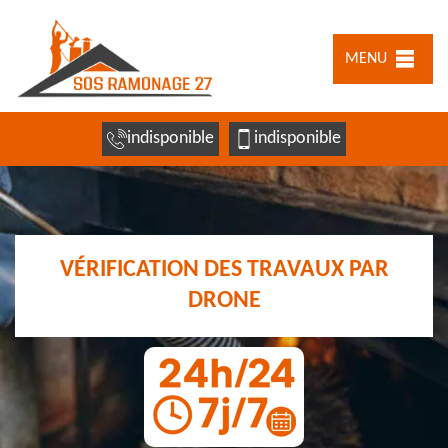
MENU
indisponible
indisponible
VÉRIFICATION DES TRAVAUX PAR
DRONE