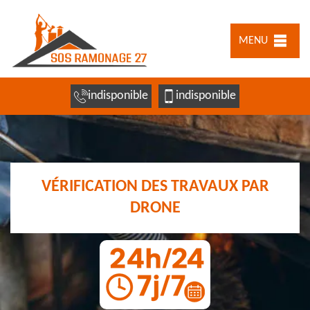
MENU
indisponible
indisponible
VÉRIFICATION DES TRAVAUX PAR
DRONE