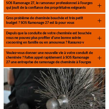
SOS Ramonage 27, le ramoneur professionnel à Fourges
qui jouit de la confiance des propriétaires exigeants
Gros problème de cheminée bouchée et très petit
budget ? SOS Ramonage 27 est là pour vous
Depuis que la conduite de votre cheminée est bouchée
vous ne pouvez plus profiter d’une bonne soirée
cocooning en famille ou en amoureux ? Rassurez-v
Voulez-vous donner une nouvelle vie à votre conduit de
cheminée ? Faites appel rapidement à SOS Ramonage
27 une entreprise de ramonage de cheminée à Fourges