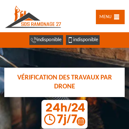
MENU
indisponible
indisponible
VÉRIFICATION DES TRAVAUX PAR
DRONE