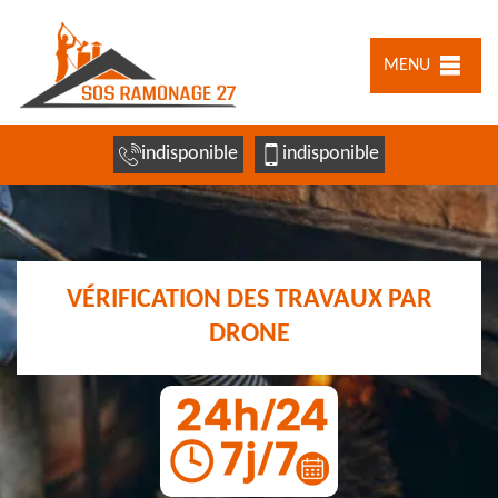
MENU
indisponible
indisponible
VÉRIFICATION DES TRAVAUX PAR
DRONE