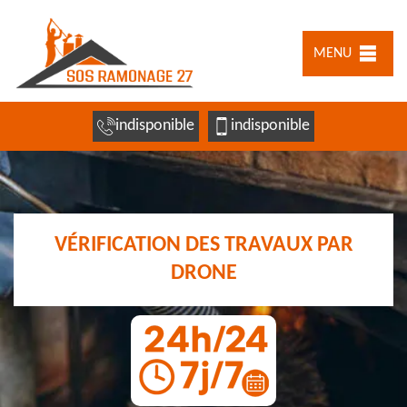
MENU
indisponible
indisponible
VÉRIFICATION DES TRAVAUX PAR
DRONE