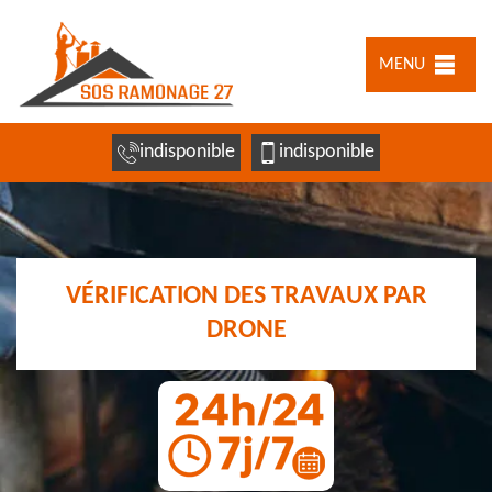
MENU
indisponible
indisponible
VÉRIFICATION DES TRAVAUX PAR
DRONE