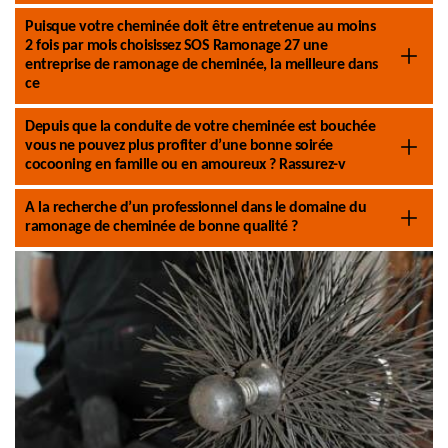
Puisque votre cheminée doit être entretenue au moins
2 fois par mois choisissez SOS Ramonage 27 une
entreprise de ramonage de cheminée, la meilleure dans
ce
Depuis que la conduite de votre cheminée est bouchée
vous ne pouvez plus profiter d’une bonne soirée
cocooning en famille ou en amoureux ? Rassurez-v
A la recherche d’un professionnel dans le domaine du
ramonage de cheminée de bonne qualité ?