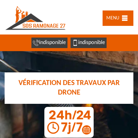
MENU
indisponible
indisponible
VÉRIFICATION DES TRAVAUX PAR
DRONE