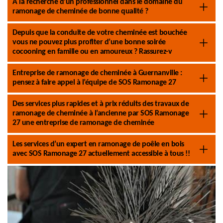
A la recherche d’un professionnel dans le domaine du
ramonage de cheminée de bonne qualité ?
Depuis que la conduite de votre cheminée est bouchée
vous ne pouvez plus profiter d’une bonne soirée
cocooning en famille ou en amoureux ? Rassurez-v
Entreprise de ramonage de cheminée à Guernanville :
pensez à faire appel à l’équipe de SOS Ramonage 27
Des services plus rapides et à prix réduits des travaux de
ramonage de cheminée à l’ancienne par SOS Ramonage
27 une entreprise de ramonage de cheminée
Les services d’un expert en ramonage de poêle en bois
avec SOS Ramonage 27 actuellement accessible à tous !!