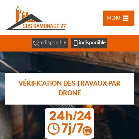
MENU
indisponible
indisponible
VÉRIFICATION DES TRAVAUX PAR
DRONE