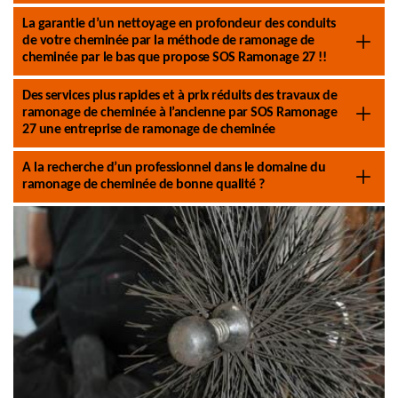
La garantie d’un nettoyage en profondeur des conduits
de votre cheminée par la méthode de ramonage de
cheminée par le bas que propose SOS Ramonage 27 !!
Des services plus rapides et à prix réduits des travaux de
ramonage de cheminée à l’ancienne par SOS Ramonage
27 une entreprise de ramonage de cheminée
A la recherche d’un professionnel dans le domaine du
ramonage de cheminée de bonne qualité ?