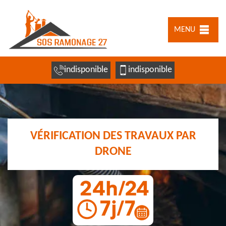
MENU
indisponible
indisponible
VÉRIFICATION DES TRAVAUX PAR
DRONE