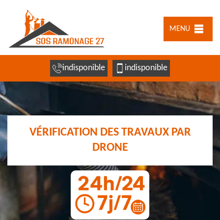
MENU
indisponible
indisponible
VÉRIFICATION DES TRAVAUX PAR
DRONE