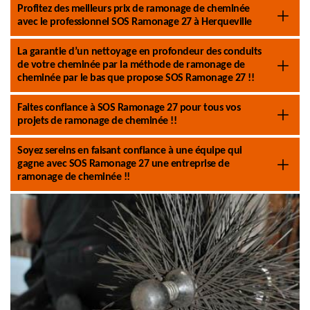
Profitez des meilleurs prix de ramonage de cheminée
avec le professionnel SOS Ramonage 27 à Herqueville
La garantie d’un nettoyage en profondeur des conduits
de votre cheminée par la méthode de ramonage de
cheminée par le bas que propose SOS Ramonage 27 !!
Faites confiance à SOS Ramonage 27 pour tous vos
projets de ramonage de cheminée !!
Soyez sereins en faisant confiance à une équipe qui
gagne avec SOS Ramonage 27 une entreprise de
ramonage de cheminée !!