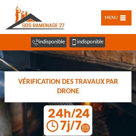
MENU
indisponible
indisponible
VÉRIFICATION DES TRAVAUX PAR
DRONE