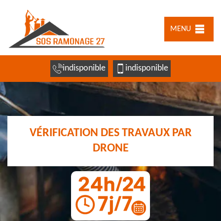
MENU
indisponible
indisponible
VÉRIFICATION DES TRAVAUX PAR
DRONE