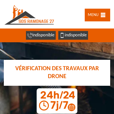
MENU
indisponible
indisponible
VÉRIFICATION DES TRAVAUX PAR
DRONE