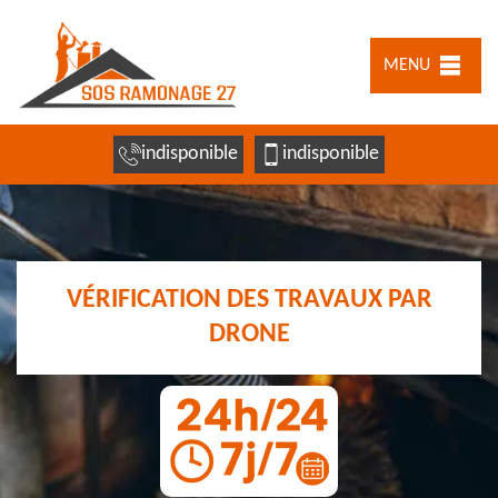
MENU
indisponible
indisponible
VÉRIFICATION DES TRAVAUX PAR
DRONE