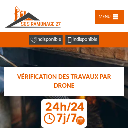
MENU
indisponible
indisponible
VÉRIFICATION DES TRAVAUX PAR
DRONE