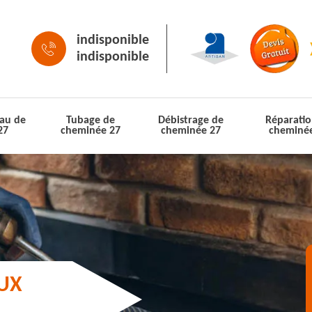
indisponible
indisponible
au de
Tubage de
Débistrage de
Réparatio
27
cheminée 27
cheminée 27
cheminé
AUX