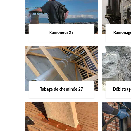
Ramoneur 27
Ramonage
Tubage de cheminée 27
Débistra