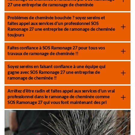
27 une entreprise de ramonage de cheminée
Problèmes de cheminée bouchée ? soyez sereins et
faites appel aux services d’un professionnel SOS
Ramonage 27 une entreprise de ramonage de cheminée
toujours
Faites confiance à SOS Ramonage 27 pour tous vos
travaux de ramonage de cheminée !!
Soyez sereins en faisant confiance à une équipe qui
gagne avec SOS Ramonage 27 une entreprise de
ramonage de cheminée !!
Arrêtez d’être radin et faites appel aux services d’un vrai
professionnel dans le ramonage de cheminée comme
SOS Ramonage 27 qui vous font maintenant des pri