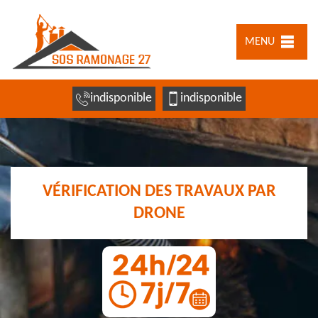
MENU
indisponible
indisponible
VÉRIFICATION DES TRAVAUX PAR
DRONE