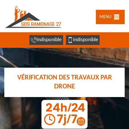
MENU
indisponible
indisponible
VÉRIFICATION DES TRAVAUX PAR
DRONE