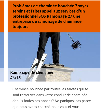
Problèmes de cheminée bouchée ? soyez
sereins et faites appel aux services d’un
professionnel SOS Ramonage 27 une
entreprise de ramonage de cheminée
toujours
Cheminée bouchée par toutes les saletés qui se
sont retrouvés dans votre conduit de cheminée
depuis toutes ces années? Ne paniquez pas parce
que nous avons cherché pour vous et vous