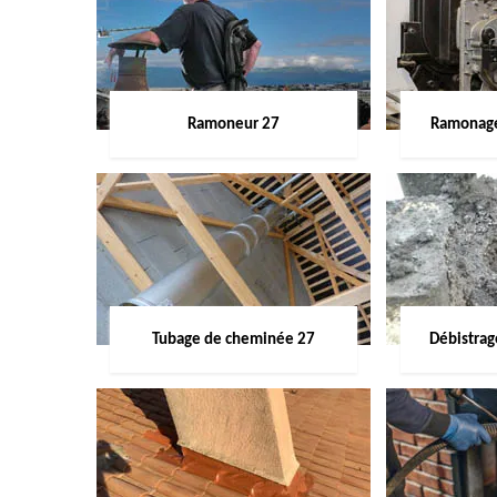
Ramoneur 27
Ramonage
Tubage de cheminée 27
Débistra