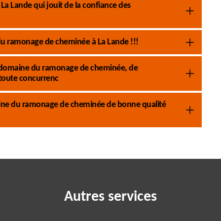
a Lande qui jouit de la confiance des
u ramonage de cheminée à La Lande !!!
 le domaine du ramonage de cheminée, de
 toute concurrenc
aine du ramonage de cheminée de bonne qualité
Autres services