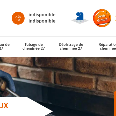
indisponible
indisponible
au de
Tubage de
Débistrage de
Réparatio
27
cheminée 27
cheminée 27
cheminé
AUX