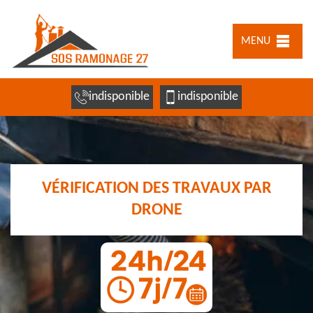
MENU
indisponible
indisponible
VÉRIFICATION DES TRAVAUX PAR
DRONE