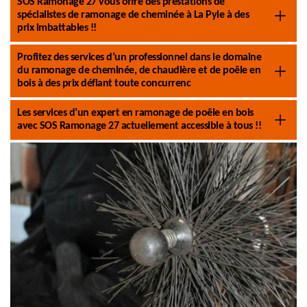
SOS Ramonage 27 vous offre des prestations de
spécialistes de ramonage de cheminée à La Pyle à des
prix imbattables !!
Profitez des services d’un professionnel dans le domaine
du ramonage de cheminée, de chaudière et de poêle en
bois à des prix défiant toute concurrenc
Les services d’un expert en ramonage de poêle en bois
avec SOS Ramonage 27 actuellement accessible à tous !!