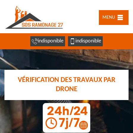
MENU
indisponible
indisponible
VÉRIFICATION DES TRAVAUX PAR
DRONE