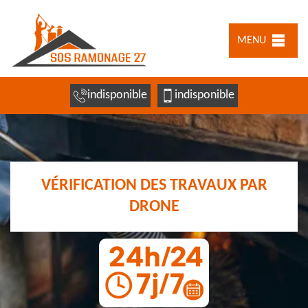
MENU
indisponible
indisponible
VÉRIFICATION DES TRAVAUX PAR
DRONE