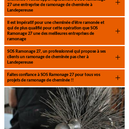
27 une entreprise de ramonage de cheminée à
Landepereuse
Il est impératif pour une cheminée d’être ramonée et
qui de plus qualifié pour cette opération que SOS
Ramonage 27 une des meilleures entreprises de
ramonage
SOS Ramonage 27, un professionnel qui propose à ses
clients un ramonage de cheminée pas cher à
Landepereuse
Faites confiance à SOS Ramonage 27 pour tous vos
projets de ramonage de cheminée !!