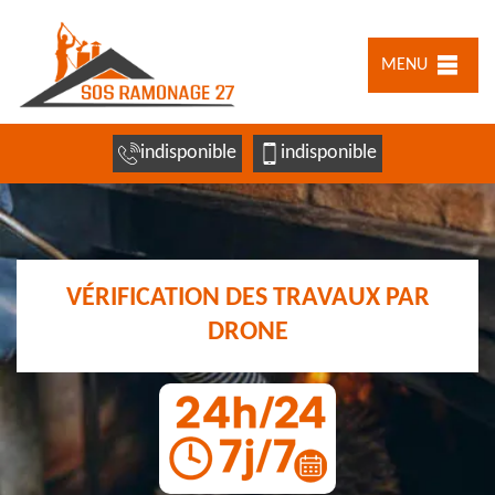
MENU
indisponible
indisponible
VÉRIFICATION DES TRAVAUX PAR
DRONE